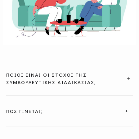
ΠΟΙΟΙ ΕΙΝΑΙ ΟΙ ΣΤΟΧΟΙ ΤΗΣ
+
ΣΥΜΒΟΥΛΕΥΤΙΚΗΣ ΔΙΑΔΙΚΑΣΙΑΣ;
Αυτογνωσία:
Να γνωρίσεις καλύτερα τον εαυτό σου
(επαγγελματικά και προσωπικά).
+
ΠΩΣ ΓΙΝΕΤΑΙ;
Δεξιότητες:
Να βελτιώσεις δεξιότητες που είναι
σημαντικές στον κόσμο της εργασίας (και της ζωής) –
Η συμβουλευτική παρέχεται μέσω ατομικών συνεδριών με
διεκδικητικότητα και όρια, αυτό-έκφραση / έκθεση,
τη Σύμβουλο Εργασίας διαδικτυακά ή δια ζώσης κατόπιν