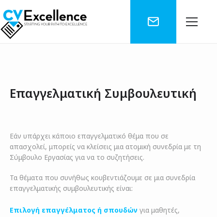
ΑΡΧΙΚΗ
ΣΧΕΤΙΚΑ ΜΕ ΕΜΑΣ
Επαγγελματική Συμβουλευτική
ΥΠΗΡΕΣΙΕΣ
ΕΙΠΑΝ ΓΙΑ ΕΜΑΣ
ΕΠΑΓΓΕΛΜΑΤΙΚΗ ΣΥΜΒΟΥΛΕΥΤΙΚΗ
Εάν υπάρχει κάποιο επαγγελματικό θέμα που σε
ΤΙΜΕΣ
ΕΠΑΓΓΕΛΜΑΤΙΚΗ ΣΥΜΒΟΥΛΕΥΤΙΚΗ
ΕΡΓΑΣΙΑ
απασχολεί, μπορείς να κλείσεις μια ατομική συνεδρία με τη
BLOG
Σύμβουλο Εργασίας για να το συζητήσεις.
ΣΠΟΥΔΕΣ ΣΕ ΕΞΩΤΕΡΙΚΟ ΚΑΙ ΕΛΛΑΔΑ
ΕΡΓΑΣΙΑ
ΕΠΙΚΟΙΝΩΝΙΑ
Τα θέματα που συνήθως κουβεντιάζουμε σε μια συνεδρία
ΣΠΟΥΔΕΣ
επαγγελματικής συμβουλευτικής είναι:
Επιλογή επαγγέλματος ή σπουδών
για μαθητές,